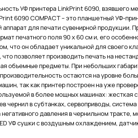
ьность УФ принтера LinkPrint 6090, взявшего м
Print 6090 COMPACT – это планшетный УФ-прин
 аппарат для печати сувенирной продукции. П
мат печатного поля 90 х 60 см и, его особенн
ом, что он обладает уникальной для своего кл
!), что позволяет производить печать на неста
чая объемные предметы. При небольших габар
 производительность остаются на уровне бол
ашин, так как принтер построен на уже прове
ользуемой в более мощных машинах: жесткая 
ев чернил в субтанках, сервоприводы, систем
 негативного давления в чернильном тракте, 
LED УФ сушки с воздушным охлаждением, датчи