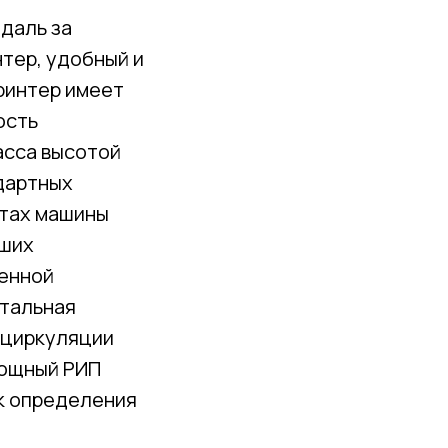
едаль за
тер, удобный и
ринтер имеет
ость
асса высотой
ндартных
итах машины
ьших
ренной
стальная
а циркуляции
мощный РИП
к определения