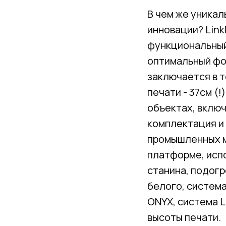
В чем же уникал
инновации? Link
функциональный
оптимальный фор
заключается в т
печати - 37см (
объектах, вклю
комплектация и
промышленных м
платформе, исп
станина, подогр
белого, система
ONYX, система 
высоты печати.