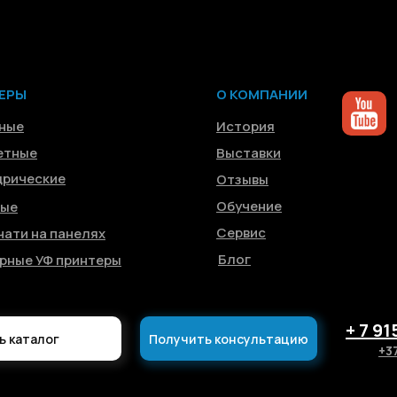
ЕРЫ
О КОМПАНИИ
ные
История
етные
Выставки
рические
Отзывы
Обучение
ные
Сервис
чати на панелях
Блог
рные УФ принтеры
+ 7 91
ь каталог
Получить консультацию
+3