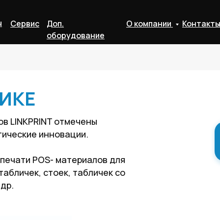
ы
Сервис
Доп.
О компании
Контакт
оборудование
ТИКЕ
ов LINKPRINT отмечены
гические инновации.
я печати POS- материалов для
табличек, стоек, табличек со
др.