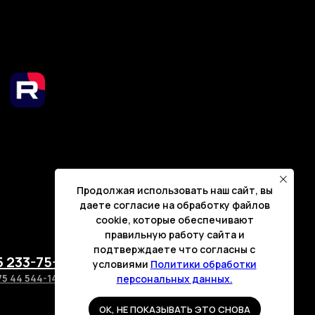
Продолжая использовать наш сайт, вы
даете согласие на обработку файлов
cookie, которые обеспечивают
правильную работу сайта и
подтверждаете что согласны с
5 233-75-66
+7 916 253 88 59
условиями
Политики обработки
75 44 544-14-88
+375 29 144-04-31
персональных данных.
OK, НЕ ПОКАЗЫВАТЬ ЭТО СНОВА