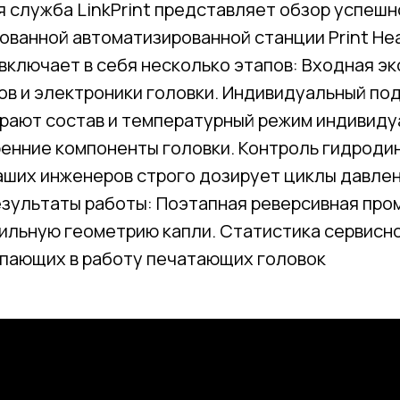
 служба LinkPrint представляет обзор успешн
ванной автоматизированной станции Print Hea
включает в себя несколько этапов: Входная э
в и электроники головки. Индивидуальный по
ирают состав и температурный режим индивид
ренние компоненты головки. Контроль гидроди
наших инженеров строго дозирует циклы давлен
езультаты работы: Поэтапная реверсивная пр
вильную геометрию капли. Статистика сервисн
пающих в работу печатающих головок