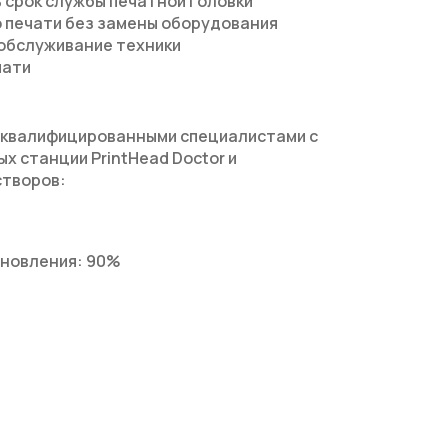
 срок службы печатной головки
о печати без замены оборудования
 обслуживание техники
чати
 квалифицированными специалистами с
 станции PrintHead Doctor и
створов:
ановления: 90%