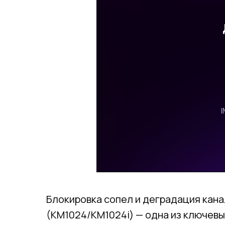
Блокировка сопел и деградация кана
(KM1024/KM1024i) — одна из ключев