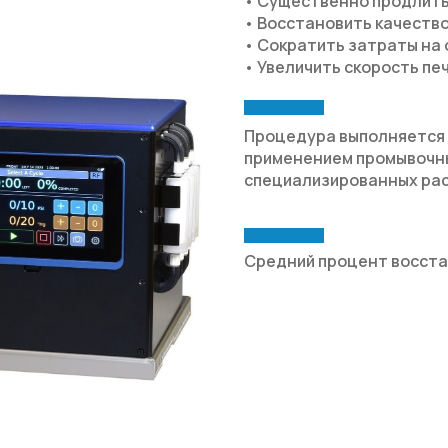
• Существенно продлить
• Восстановить качеств
• Сократить затраты на
• Увеличить скорость пе
Процедура выполняется
применением промывочных
специализированных ра
Средний процент восст