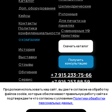
Каталог
Цилиндрические
Доп. оборудование
Рулонные
Кейсы
Для печати на
Контакты
панелях
Политика
Сувенирные УФ
конфиденциальности
принтеры
О КОМПАНИИ
Скачать каталог
История
Выставки
Получить
консультацию
Отзывы
Обучение
+ 7 915 233-75-66
Сервис
+7 916 253 88 59
Блог
+375 44 544-14-88
Продолжая использовать наш сайт, вы даете согласие на обработку
+375 29 144-04-31
файлов cookie, которые обеспечивают правильную работу сайта и
подтверждаете что согласны с условиями
Политики обработки
персональных данных.