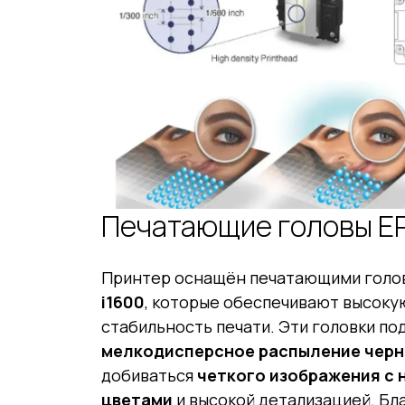
Печатающие головы E
Принтер оснащён печатающими голо
i1600
, которые обеспечивают высоку
стабильность печати. Эти головки п
мелкодисперсное распыление чер
добиваться
четкого изображения с
цветами
и высокой детализацией. Бл