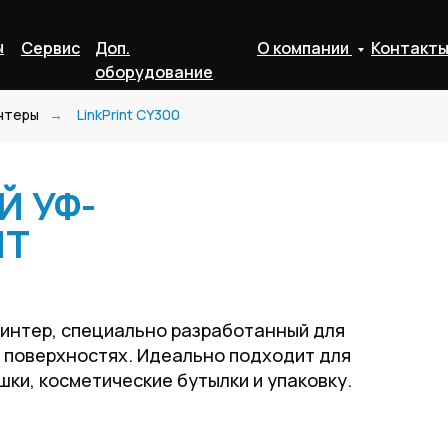
ы
Сервис
Доп.
О компании
Контакт
оборудование
нтеры
→
LinkPrint CY300
 УФ-
NT
интер, специально разработанный для
х поверхностях. Идеально подходит для
ки, косметические бутылки и упаковку.