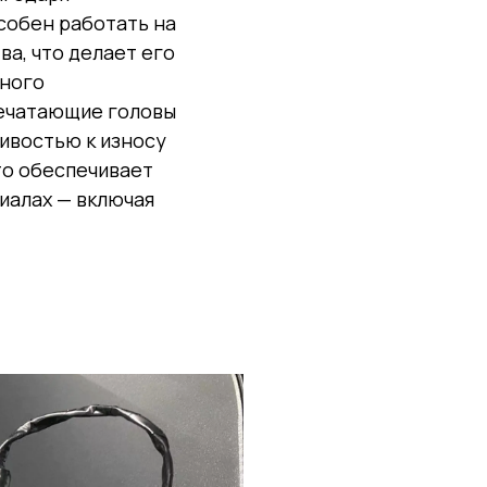
собен работать на
ва, что делает его
ного
печатающие головы
чивостью к износу
то обеспечивает
иалах — включая