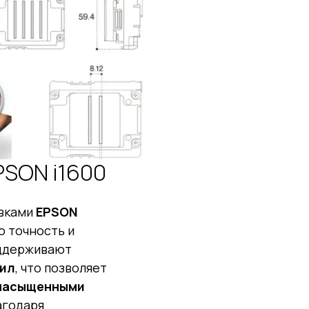
PSON i1600
вками
EPSON
ю точность и
оддерживают
нил
, что позволяет
 насыщенными
агодаря