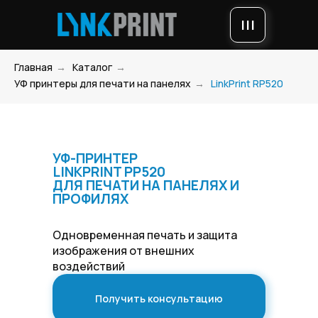
|||
Главная
→
Каталог
→
УФ принтеры для печати на панелях
→
LinkPrint RP520
УФ-ПРИНТЕР
LINKPRINT PP520
ДЛЯ ПЕЧАТИ НА ПАНЕЛЯХ И
ПРОФИЛЯХ
Одновременная печать и защита
изображения от внешних
воздействий
Получить консультацию