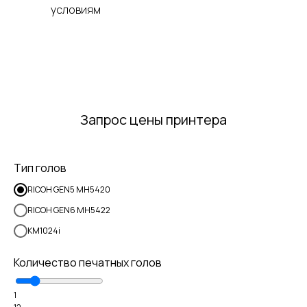
условиям
Запрос цены принтера
Тип голов
RICOH GEN5 MH5420
RICOH GEN6 MH5422
KM1024i
Количество печатных голов
1