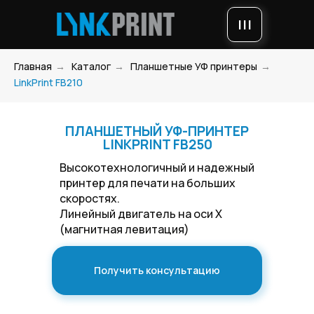
|||
Главная
→
Каталог
→
Планшетные УФ принтеры
→
LinkPrint FB210
ПЛАНШЕТНЫЙ УФ-ПРИНТЕР
LINKPRINT FB250
Высокотехнологичный и надежный
принтер для печати на больших
скоростях.
Линейный двигатель на оси Х
(магнитная левитация)
Получить консультацию