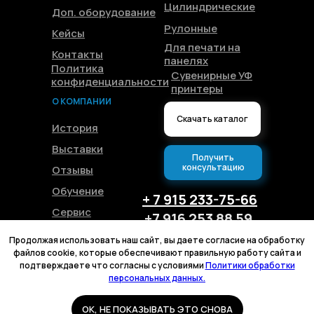
Цилиндрические
Доп. оборудование
Рулонные
Кейсы
Для печати на
Контакты
панелях
Политика
Сувенирные УФ
конфиденциальности
принтеры
О КОМПАНИИ
Скачать каталог
История
Выставки
Получить
консультацию
Отзывы
Обучение
+ 7 915 233-75-66
Сервис
+7 916 253 88 59
Блог
+375 44 544-14-88
Продолжая использовать наш сайт, вы даете согласие на обработку
+375 29 144-04-31
файлов cookie, которые обеспечивают правильную работу сайта и
подтверждаете что согласны с условиями
Политики обработки
персональных данных.
OK, НЕ ПОКАЗЫВАТЬ ЭТО СНОВА