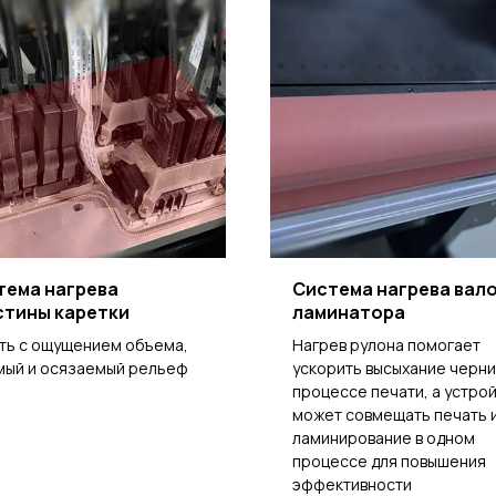
тема нагрева
Система нагрева вал
стины каретки
ламинатора
ть с ощущением объема,
Нагрев рулона помогает
мый и осязаемый рельеф
ускорить высыхание черни
процессе печати, а устро
может совмещать печать 
ламинирование в одном
процессе для повышения
эффективности