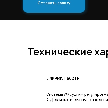
Оставить заявку
Технические ха
LINKPRINТ 60DTF
Система УФ сушки – регулируем
4 уф лампы с водяным охлаждени