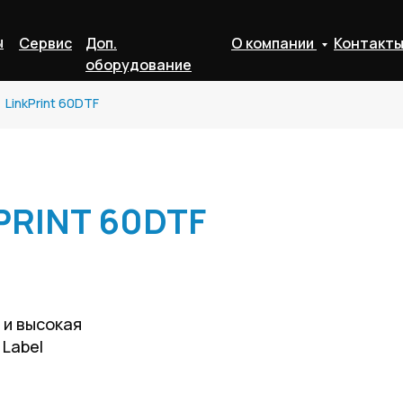
ы
Сервис
Доп.
О компании
Контакт
оборудование
LinkPrint 60DTF
PRINT 60DTF
 и высокая
 Label