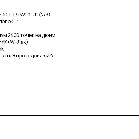
00-U1 / i3200-U1 (2/3)
овок: 3
ум 2400 точек на дюйм
CMYK+W+Лак)
nk
ти: 8 проходов: 5 м²/ч