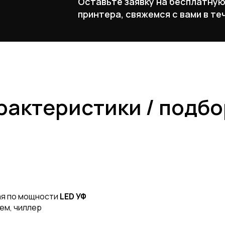
Оставьте заявку на бесплатну
принтера, свяжемся с вами в те
рактеристики / подб
ая по мощности
LED УФ
ем, чиллер