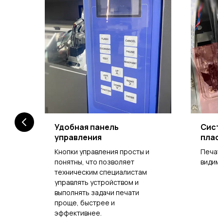
Удобная панель
Сис
управления
пла
Кнопки управления просты и
Печа
ень
понятны, что позволяет
види
техническим специалистам
управлять устройством и
выполнять задачи печати
 за
проще, быстрее и
ния
эффективнее.