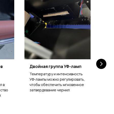
ов
Двойная группа УФ-ламп
Кно
Температуру и интенсивность
Авар
УФ-лампы можно регулировать,
пре
л в
чтобы обеспечить мгновенное
откл
йство
затвердевание чернил
пов
и
голо