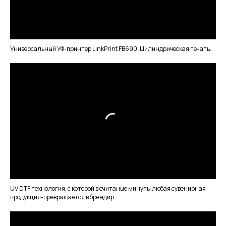
Универсальный УФ-принтер LinkPrint FB690. Цилиндрическая печать.
UV DTF технология, с которой в считаные минуты любая сувенирная
продукция-превращается в брендир