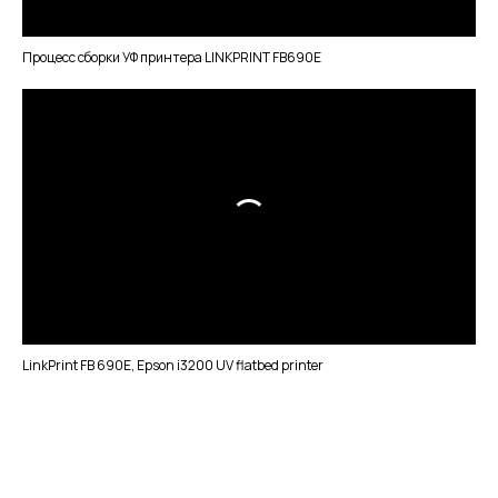
Процесс сборки УФ принтера LINKPRINT FB690E
LinkPrint FB 690E, Epson i3200 UV flatbed printer