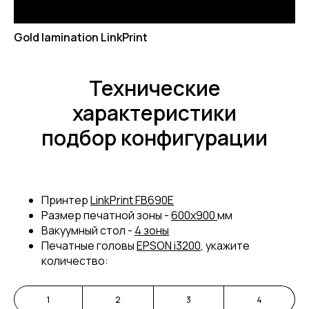
Gold lamination LinkPrint
Технические
характеристики
подбор конфигурации
Принтер
LinkPrint FB690E
Размер печатной зоны -
600х900
мм
Вакуумный стол -
4 зоны
Печатные головы
EPSON i3200
, укажите
количество:
1
2
3
4