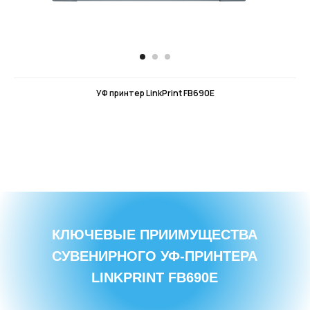
УФ принтер LinkPrint FB690E
КЛЮЧЕВЫЕ ПРИИМУЩЕСТВА
СУВЕНИРНОГО УФ-ПРИНТЕРА
LINKPRINT FB690E