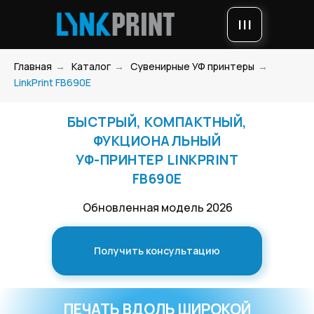
|||
Главная
→
Каталог
→
Сувенирные УФ принтеры
→
LinkPrint FB690E
БЫСТРЫЙ, КОМПАКТНЫЙ,
ФУКЦИОНАЛЬНЫЙ
УФ-ПРИНТЕР LINKPRINT
FB690E
Обновленная модель 2026
Получить консультацию
ПЕЧАТЬ ВДОЛЬ ШИРОКОЙ