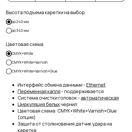
Высота подъема каретки на выбор
до 240 мм
до 340 мм
Цветовая схема
CMYK+White
CMYK+White+Varnish
CMYK+White+Varnish+Glue
Интерфейс обмена данными -
Ethernet
Переменная капля
- поддерживается
Система очистки головок -
автоматическая
Циркуляция белых
чернил
Цветовая схема: CMYK+White+Varnish+Glue
(опция)
Защита от столкновения датчик удара на
каретке