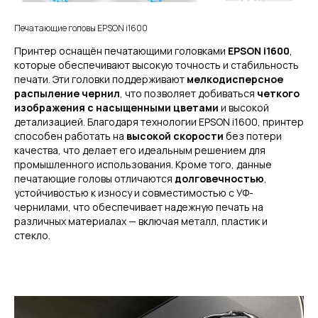
Печатающие головы EPSON i1600
Принтер оснащён печатающими головками
EPSON i1600
,
которые обеспечивают высокую точность и стабильность
печати. Эти головки поддерживают
мелкодисперсное
распыление чернил
, что позволяет добиваться
четкого
изображения с насыщенными цветами
и высокой
детализацией. Благодаря технологии EPSON i1600, принтер
способен работать на
высокой скорости
без потери
качества, что делает его идеальным решением для
промышленного использования. Кроме того, данные
печатающие головы отличаются
долговечностью
,
устойчивостью к износу и совместимостью с УФ-
чернилами, что обеспечивает надежную печать на
различных материалах — включая металл, пластик и
стекло.