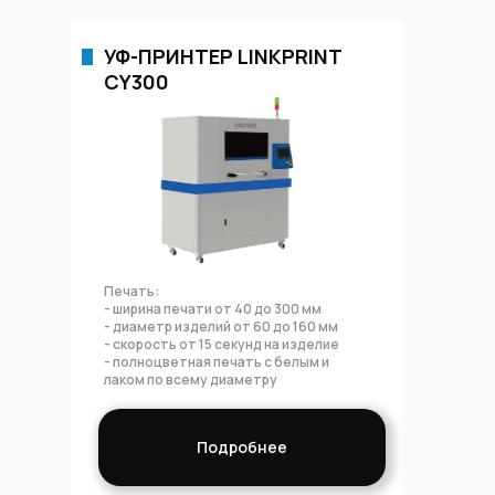
УФ-ПРИНТЕР LINKPRINT
СY300
Печать:
- ширина печати от 40 до 300 мм
- диаметр изделий от 60 до 160 мм
- скорость от 15 секунд на изделие
- полноцветная печать с белым и
лаком по всему диаметру
Подробнее