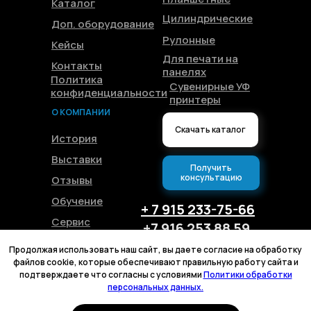
Каталог
Цилиндрические
Доп. оборудование
Рулонные
Кейсы
Для печати на
Контакты
панелях
Политика
Сувенирные УФ
конфиденциальности
принтеры
О КОМПАНИИ
Скачать каталог
История
Выставки
Получить
консультацию
Отзывы
Обучение
+ 7 915 233-75-66
Сервис
+7 916 253 88 59
Блог
+375 44 544-14-88
Продолжая использовать наш сайт, вы даете согласие на обработку
+375 29 144-04-31
файлов cookie, которые обеспечивают правильную работу сайта и
подтверждаете что согласны с условиями
Политики обработки
персональных данных.