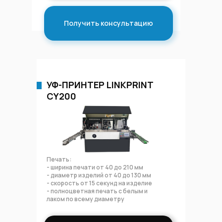
Получить консультацию
УФ-ПРИНТЕР LINKPRINT
СY200
Печать:
- ширина печати от 40 до 210 мм
LinkPrint
- диаметр изделий от 40 до 130 мм
Каталог
Конст
- скорость от 15 секунд на изделие
- полноцветная печать с белым и
лаком по всему диаметру