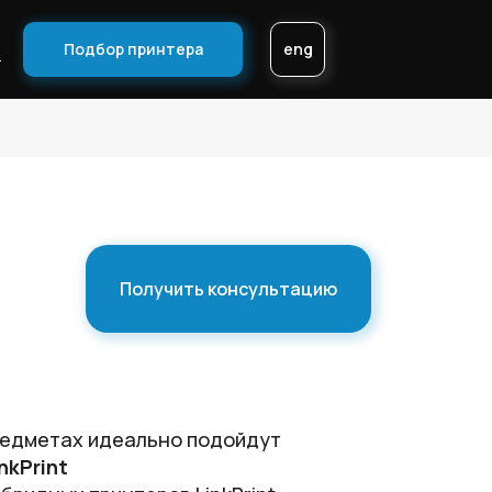
Подбор принтера
eng
ы
Получить консультацию
редметах идеально подойдут
nkPrint