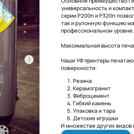
Основное преимущество гиб
универсальность и компакт
серии P200n и P320n позво
так и рулонную функцию м
профессиональном уровне.
Максимальная высота печат
Наши УФ принтеры печатают
поверхности:
Резина
Керамогранит
Фиброцемент
Гибкий камень
Упаковка и тара
Детские игрушки
И множестве других видов 