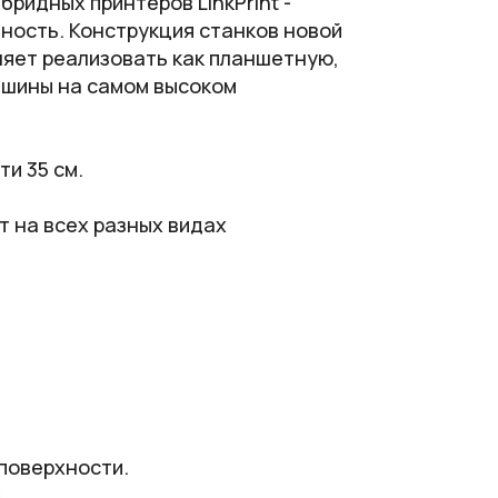
ридных принтеров LinkPrint -
ность. Конструкция станков новой
ляет реализовать как планшетную,
ашины на самом высоком
и 35 см.
 на всех разных видах
поверхности.